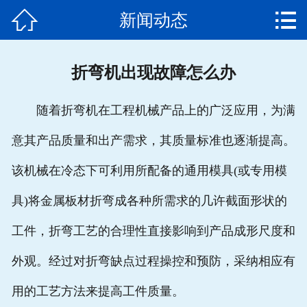


新闻动态
网站首页

公司简介
折弯机出现故障怎么办
产品中心
随着折弯机在工程机械产品上的广泛应用，为满
新闻动态
意其产品质量和出产需求，其质量标准也逐渐提高。
发货通知
该机械在冷态下可利用所配备的通用模具(或专用模
客户案例
具)将金属板材折弯成各种所需求的几许截面形状的
售后服务
工件，折弯工艺的合理性直接影响到产品成形尺度和
外观。经过对折弯缺点过程操控和预防，采纳相应有
联系我们
用的工艺方法来提高工件质量。